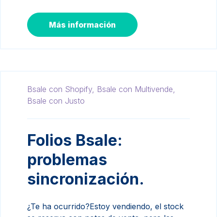
Más información
Bsale con Shopify,
Bsale con Multivende,
Bsale con Justo
Folios Bsale:
problemas
sincronización.
¿Te ha ocurrido?Estoy vendiendo, el stock