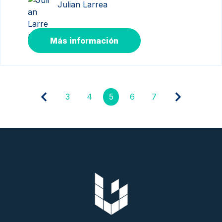
Julian Larrea
Más información
3
4
5
6
7