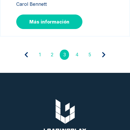
Carol Bennett
Más información
1
2
3
4
5