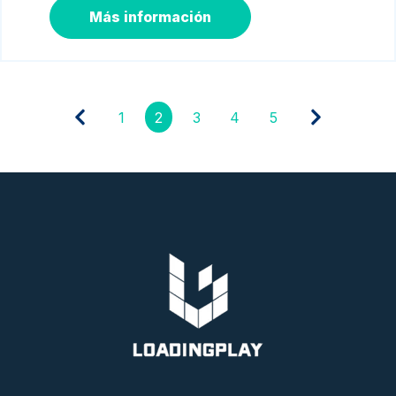
Más información
1
2
3
4
5